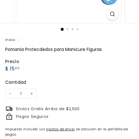
Inicio
/
Pomania Protecdedos para Manicure Figuras
Precio
Precio
$
$ 15
00
habitual
15.00
Cantidad
−
+
Envíos Gratis Arriba de $2,500
Pagos Seguros
Impuesto incluido. Los
gastos de envío
se calculan en la pantalla de
pagos.