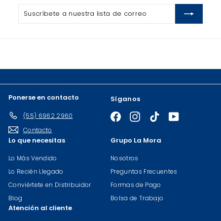
Suscríbete
Suscribir
a
nuestra
lista
de
correo
Ponerse en contacto
Síganos
(55) 6962 2960
Facebook
Instagram
TikTok
YouTube
Contacto
Lo que necesitas
Grupo La Mora
Lo Más Vendido
Nosotros
Lo Recién Llegado
Preguntas Frecuentes
Conviértete en Distribuidor
Formas de Pago
Blog
Bolsa de Trabajo
Atención al cliente