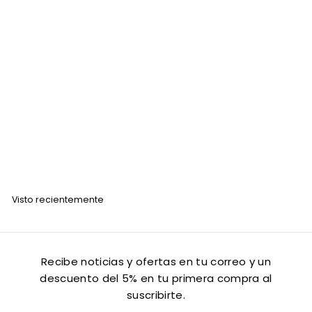
Pomania Protecdedos para Manicure Figuras
POMANIA
$
$ 15
00
1
5
.
Visto recientemente
0
0
Recibe noticias y ofertas en tu correo y un
descuento del 5% en tu primera compra al
suscribirte.