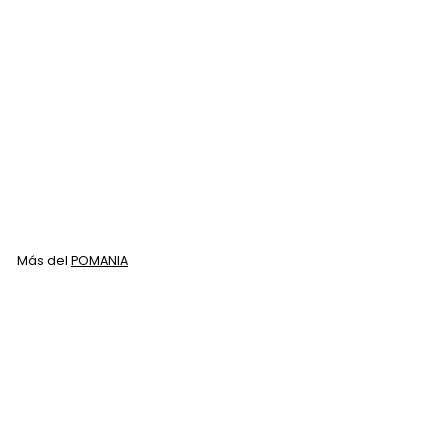
Pomania Protecdedos
para Manicure
Figuras
POMANIA
$
$ 15
00
1
5
.
Más del
POMANIA
0
0
Agregar al carrito