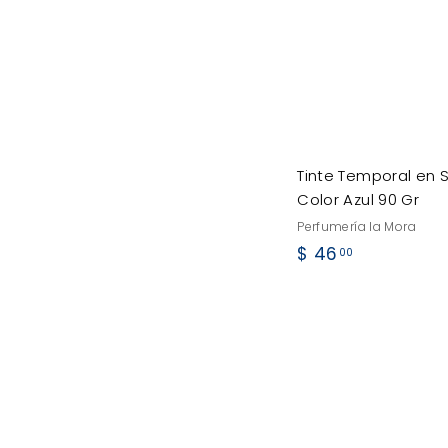
0
Tinte Temporal en 
Color Azul 90 Gr
Perfumería la Mora
$
$ 46
00
4
6
.
0
0