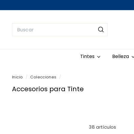
Ir
directamente
al
contenido
Search
Buscar
Tintes
Belleza
Inicio
/
Colecciones
/
Accesorios para Tinte
38 artículos