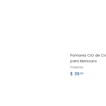
.
0
0
Pomania CIO de Cri
para Manicura
POMANIA
$
$ 39
00
3
9
.
0
0