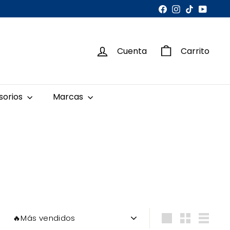
Facebook
Instagram
TikTok
YouTu
Cuenta
Carrito
sorios
Marcas
Ordenar
Large
Small
List