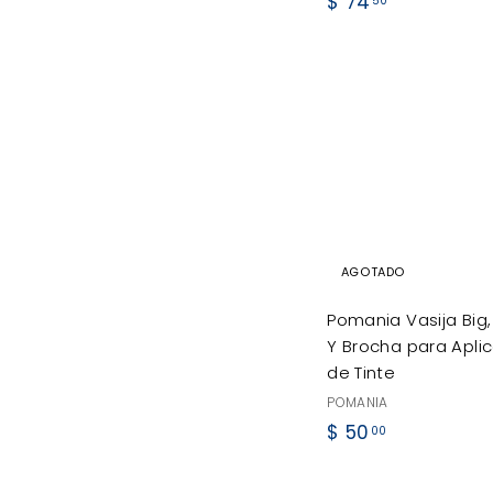
$
$ 74
50
7
4
.
5
0
AGOTADO
Pomania Vasija Big
Y Brocha para Apli
de Tinte
POMANIA
$
$ 50
00
5
0