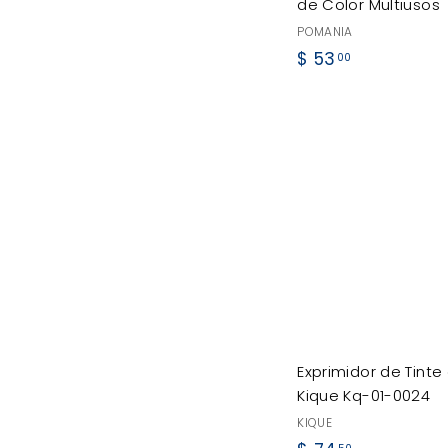
de Color Multiusos
POMANIA
$
$ 53
00
5
3
.
0
0
Exprimidor de Tinte
Kique Kq-01-0024
KIQUE