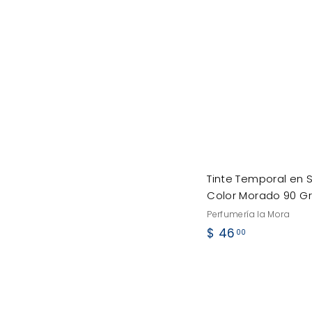
Tinte Temporal en 
Color Morado 90 Gr
Perfumería la Mora
$
$ 46
00
4
6
.
0