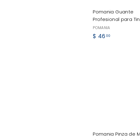
Pomania Guante
Profesional para Ti
POMANIA
$
$ 46
00
4
6
.
0
0
Pomania Pinza de 