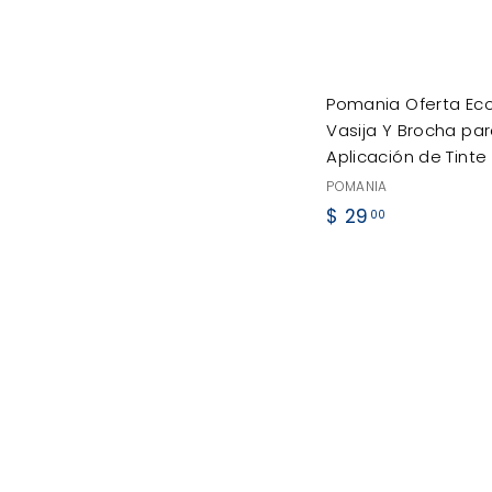
Pomania Oferta Ec
Vasija Y Brocha pa
Aplicación de Tinte
POMANIA
$
$ 29
00
2
9
.
0
0