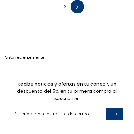
0
0
1
2
0
0
S
i
g
u
i
e
n
t
e
Visto recientemente
Recibe noticias y ofertas en tu correo y un
descuento del 5% en tu primera compra al
suscribirte.
Suscríbete
Suscribir
a
nuestra
lista