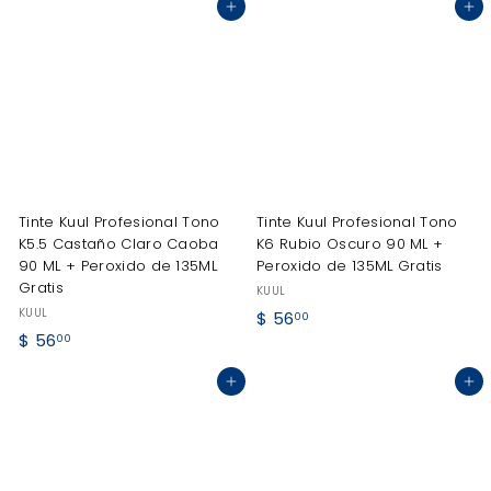
Agregar al carrito
Agregar al carrito
6
6
.
.
0
0
0
0
Tinte Kuul Profesional Tono
Tinte Kuul Profesional Tono
K5.5 Castaño Claro Caoba
K6 Rubio Oscuro 90 ML +
90 ML + Peroxido de 135ML
Peroxido de 135ML Gratis
Gratis
KUUL
KUUL
$
$ 56
00
$
$ 56
5
00
5
6
Agregar al carrito
Agregar al carrito
6
.
.
0
0
0
0