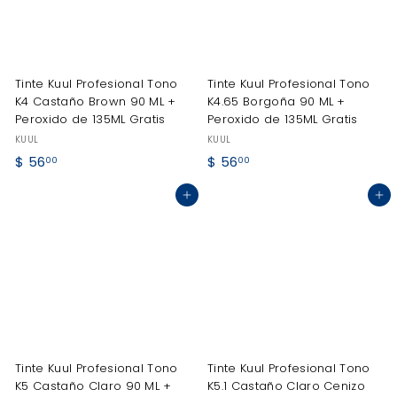
Tinte Kuul Profesional Tono
Tinte Kuul Profesional Tono
K4 Castaño Brown 90 ML +
K4.65 Borgoña 90 ML +
Peroxido de 135ML Gratis
Peroxido de 135ML Gratis
KUUL
KUUL
$
$
$ 56
$ 56
00
00
5
5
Agregar al carrito
Agregar al carrito
6
6
.
.
0
0
0
0
Tinte Kuul Profesional Tono
Tinte Kuul Profesional Tono
K5 Castaño Claro 90 ML +
K5.1 Castaño Claro Cenizo