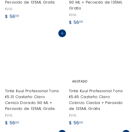
Peroxido de 135ML Gratis
90 ML + Peroxido de 135ML
Gratis
KUUL
KUUL
$
$ 56
00
$
$ 56
5
00
5
6
Agregar al carrito
6
.
.
0
0
0
0
AGOTADO
Tinte Kuul Profesional Tono
Tinte Kuul Profesional Tono
K5.31 Castaño Claro
K5.45 Castaño Claro
Cenizo Dorado 90 ML +
Cobrizo Caoba + Peroxido
Peroxido de 135ML Gratis
de 135ML Gratis
KUUL
KUUL
$
$
$ 56
$ 56
00
00
5
5