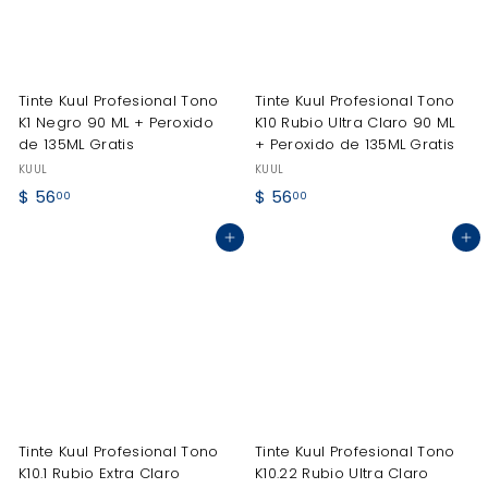
Tinte Kuul Profesional Tono
Tinte Kuul Profesional Tono
K1 Negro 90 ML + Peroxido
K10 Rubio Ultra Claro 90 ML
de 135ML Gratis
+ Peroxido de 135ML Gratis
KUUL
KUUL
$
$
$ 56
$ 56
00
00
5
5
Agregar al carrito
Agregar al carrito
6
6
.
.
0
0
0
0
Tinte Kuul Profesional Tono
Tinte Kuul Profesional Tono
K10.1 Rubio Extra Claro
K10.22 Rubio Ultra Claro