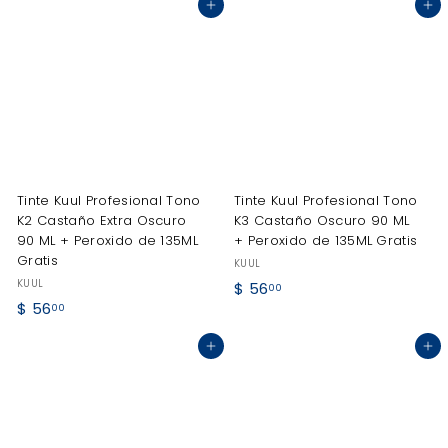
Agregar al carrito
Agregar al carrito
6
.
.
0
0
0
0
Tinte Kuul Profesional Tono
Tinte Kuul Profesional Tono
K2 Castaño Extra Oscuro
K3 Castaño Oscuro 90 ML
90 ML + Peroxido de 135ML
+ Peroxido de 135ML Gratis
Gratis
KUUL
KUUL
$
$ 56
00
$
$ 56
5
00
5
6
Agregar al carrito
Agregar al carrito
6
.
.
0
0
0
0