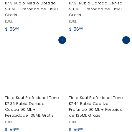
K7.3 Rubio Medio Dorado
K7.31 Rubio Dorado Cenizo
90 ML + Peroxido de 135ML
90 ML + Peroxido de 135ML
Gratis
Gratis
KUUL
KUUL
$
$
$ 56
$ 56
00
00
5
5
Agregar al carrito
Agregar al carrito
6
6
.
.
0
0
0
0
Tinte Kuul Profesional Tono
Tinte Kuul Profesional Tono
K7.35 Rubio Dorado
K7.44 Rubio Cobrizo
Caoba 90 ML +
Profundo 90 ML + Peroxido
Peroxidode 135ML Gratis
de 135ML Gratis
KUUL
KUUL
$
$
$ 56
$ 56
00
00