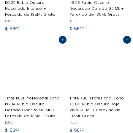
K6.22 Rubio Oscuro
K6.23 Rubio Oscuro
Nacarado Intenso +
Nacarado Dorado 90 ML +
Peroxido de 135ML Gratis
Peroxido de 135ML Gratis
KUUL
KUUL
$
$
$ 56
$ 56
00
00
5
5
Agregar al carrito
Agregar al carrito
6
6
.
.
0
0
0
0
Tinte Kuul Profesional Tono
Tinte Kuul Profesional Tono
K6.34 Rubio Oscuro
K6.66 Rubio Oscuro Rojo
Dorado Cobrizo 90 ML +
Vivo 90 ML + Peroxido de
Peroxido de 135ML Gratis
135ML Gratis
KUUL
KUUL
$
$
$ 56
$ 56
00
00