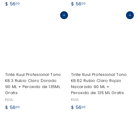
$
$
$ 56
$ 56
00
00
5
5
Agregar al carrito
Agregar al carrito
6
6
.
.
0
0
0
0
Tinte Kuul Profesional Tono
Tinte Kuul Profesional Tono
K8.3 Rubio Claro Dorado
K8.62 Rubio Claro Rojizo
90 ML + Peroxido de 135ML
Nacarado 90 ML +
Gratis
Peroxido de 135 ML Gratis
KUUL
KUUL
$
$
$ 56
$ 56
00
00
5
5
6
6
.
.