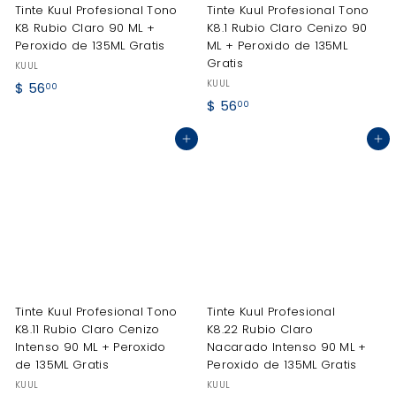
Tinte Kuul Profesional Tono
Tinte Kuul Profesional Tono
K8 Rubio Claro 90 ML +
K8.1 Rubio Claro Cenizo 90
Peroxido de 135ML Gratis
ML + Peroxido de 135ML
Gratis
KUUL
KUUL
$
$ 56
00
$
$ 56
5
00
5
6
Agregar al carrito
Agregar al carrito
6
.
.
0
0
0
0
Tinte Kuul Profesional Tono
Tinte Kuul Profesional
K8.11 Rubio Claro Cenizo
K8.22 Rubio Claro
Intenso 90 ML + Peroxido
Nacarado Intenso 90 ML +
de 135ML Gratis
Peroxido de 135ML Gratis
KUUL
KUUL