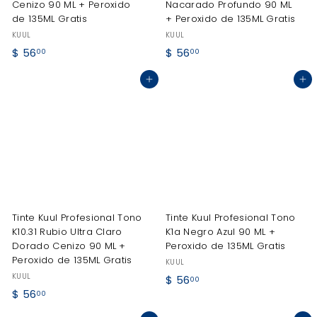
Cenizo 90 ML + Peroxido
Nacarado Profundo 90 ML
de 135ML Gratis
+ Peroxido de 135ML Gratis
KUUL
KUUL
$
$
$ 56
$ 56
00
00
5
5
Agregar al carrito
Agregar al carrito
6
6
.
.
0
0
0
0
Tinte Kuul Profesional Tono
Tinte Kuul Profesional Tono
K10.31 Rubio Ultra Claro
K1a Negro Azul 90 ML +
Dorado Cenizo 90 ML +
Peroxido de 135ML Gratis
Peroxido de 135ML Gratis
KUUL
KUUL
$
$ 56
00
$
$ 56
5
00
5
6