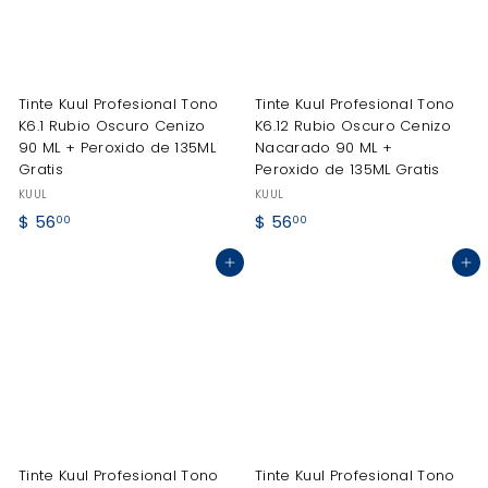
Tinte Kuul Profesional Tono
Tinte Kuul Profesional Tono
K6.1 Rubio Oscuro Cenizo
K6.12 Rubio Oscuro Cenizo
90 ML + Peroxido de 135ML
Nacarado 90 ML +
Gratis
Peroxido de 135ML Gratis
KUUL
KUUL
$
$
$ 56
$ 56
00
00
5
5
Agregar al carrito
Agregar al carrito
6
6
.
.
0
0
0
0
Tinte Kuul Profesional Tono
Tinte Kuul Profesional Tono