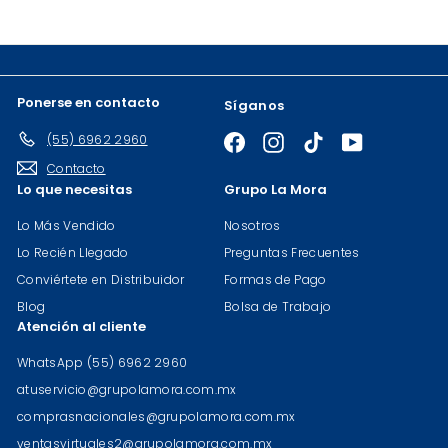
de
correo
Ponerse en contacto
Síganos
(55) 6962 2960
Facebook
Instagram
TikTok
YouTube
Contacto
Lo que necesitas
Grupo La Mora
Lo Más Vendido
Nosotros
Lo Recién Llegado
Preguntas Frecuentes
Conviértete en Distribuidor
Formas de Pago
Blog
Bolsa de Trabajo
Atención al cliente
WhatsApp (55) 6962 2960
atuservicio@grupolamora.com.mx
comprasnacionales@grupolamora.com.mx
ventasvirtuales2@grupolamora.com.mx