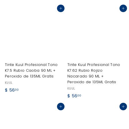
5
5
Agregar al carrito
Agregar al carrito
6
6
.
.
0
0
0
0
Tinte Kuul Profesional Tono
Tinte Kuul Profesional Tono
K7.5 Rubio Caoba 90 ML +
K7.62 Rubio Rojizo
Peroxido de 135ML Gratis
Nacarado 90 ML +
Peroxido de 135ML Gratis
KUUL
KUUL
$
$ 56
00
$
$ 56
5
00
5
6
Agregar al carrito
Agregar al carrito
6
.
.
0
0
0