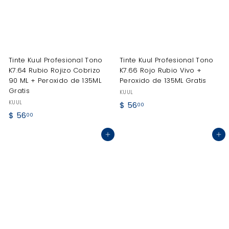
0
Tinte Kuul Profesional Tono
Tinte Kuul Profesional Tono
K7.64 Rubio Rojizo Cobrizo
K7.66 Rojo Rubio Vivo +
90 ML + Peroxido de 135ML
Peroxido de 135ML Gratis
Gratis
KUUL
KUUL
$
$ 56
00
$
$ 56
5
00
5
6
Agregar al carrito
Agregar al carrito
6
.
.
0
0
0
0