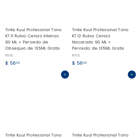
Tinte Kuul Profesional Tono
Tinte Kuul Profesional Tono
K7.11 Rubio Cenizo Intenso
K7.12 Rubio Cenizo
90 ML + Peroxido de
Nacarado 90 ML +
Obsequio de 135ML Gratis
Peroxido de 135ML Gratis
KUUL
KUUL
$
$
$ 56
$ 56
00
00
5
5
Agregar al carrito
Agregar al carrito
6
6
.
.
0
0
0
0
Tinte Kuul Profesional Tono
Tinte Kuul Profesional Tono