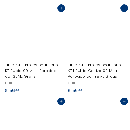
5
5
Agregar al carrito
Agregar al carrito
6
6
.
.
0
0
0
0
Tinte Kuul Profesional Tono
Tinte Kuul Profesional Tono
K7 Rubio 90 ML + Peroxido
K7.1 Rubio Cenizo 90 ML +
de 135ML Gratis
Peroxido de 135ML Gratis
KUUL
KUUL
$
$
$ 56
$ 56
00
00
5
5
Agregar al carrito
Agregar al carrito
6
6
.
.
0
0
0
0