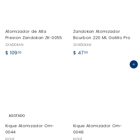
Atomizador de Alta
Zandokan Atomizador
Presion Zandokan ZK-0055
Bourbon 220 ML Gatillo Pro
ZANDOKAN
ZANDOKAN
$
$
$ 109
$ 47
00
50
1
4
Agregar al carrito
0
7
9
.
.
5
0
0
0
AGOTADO
Kique Atomizador Om-
Kique Atomizador Om-
0044
0048
KIQUE
KIQUE