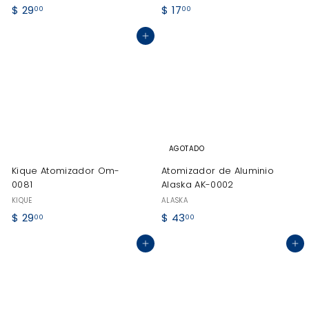
$
$
$ 29
$ 17
00
00
2
1
Agregar al carrito
9
7
.
.
0
0
0
0
AGOTADO
Kique Atomizador Om-
Atomizador de Aluminio
0081
Alaska AK-0002
KIQUE
ALASKA
$
$
$ 29
$ 43
00
00
2
4
Agregar al carrito
Agregar al carrito
9
3
.
.
0
0
0
0