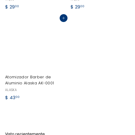
$
$
$ 29
$ 29
00
00
2
2
Agregar al carrito
9
9
.
.
0
0
0
0
Atomizador Barber de
Aluminio Alaska AK-0001
ALASKA
$
$ 43
00
4
3
.
0
0
Visto recientemente