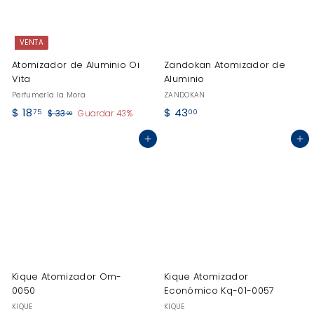
VENTA
Atomizador de Aluminio Oi
Zandokan Atomizador de
Vita
Aluminio
Perfumería la Mora
ZANDOKAN
P
P
$
$
$ 18
$ 43
$
75
00
$ 33
Guardar 43%
00
r
r
3
1
4
e
e
3
Agregar al carrito
Agregar al carrito
8
3
.
c
c
.
.
0
i
i
0
7
0
o
o
d
h
5
0
e
a
o
b
f
i
e
t
r
u
Kique Atomizador Om-
Kique Atomizador
t
a
0050
Económico Kq-01-0057
a
l
KIQUE
KIQUE