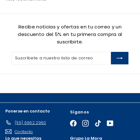
Recibe noticias y ofertas en tu correo y un
descuento del 5% en tu primera compra al
suscribirte.
Suscríbete
Suscribir
a
nuestra
lista
de
correo
Ponerse en contacto
Síganos
(55) 6962 2960
Facebook
Instagram
TikTok
YouTube
Contacto
Lo que necesitas
Grupo La Mora