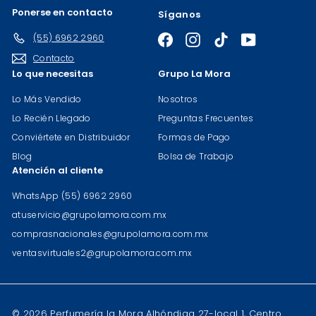
Ponerse en contacto
Síganos
(55) 6962 2960
Facebook
Instagram
TikTok
YouTube
Contacto
Lo que necesitas
Grupo La Mora
Lo Más Vendido
Nosotros
Lo Recién Llegado
Preguntas Frecuentes
Conviértete en Distribuidor
Formas de Pago
Blog
Bolsa de Trabajo
Atención al cliente
WhatsApp (55) 6962 2960
atuservicio@grupolamora.com.mx
comprasnacionales@grupolamora.com.mx
ventasvirtuales2@grupolamora.com.mx
© 2026 Perfumería la Mora Alhóndiga 27-local 1, Centro