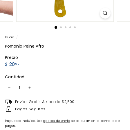
Inicio
/
Pomania Peine Afro
Precio
Precio
$
$ 20
00
habitual
20.00
Cantidad
−
+
Envíos Gratis Arriba de $2,500
Pagos Seguros
Impuesto incluido. Los
gastos de envío
se calculan en la pantalla de
pagos.