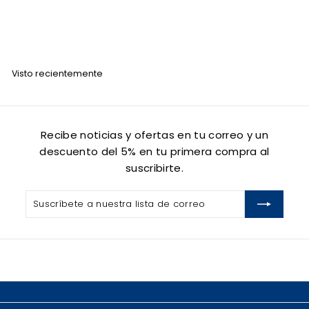
POMANIA
$
$ 20
00
2
0
.
Visto recientemente
0
0
Recibe noticias y ofertas en tu correo y un
descuento del 5% en tu primera compra al
suscribirte.
Suscríbete
Suscribir
a
nuestra
lista
de
correo