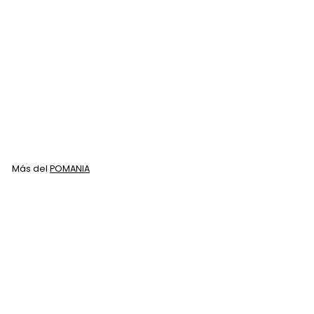
Pomania Peine Afro
POMANIA
$
$ 20
00
2
0
.
Más del
POMANIA
0
0
Agregar al carrito
Pomania Peine Afro