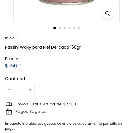
Inicio
/
Passini Waxy para Piel Delicada 150gr
Precio
Precio
$
$ 156
00
habitual
156.00
Cantidad
−
+
Envíos Gratis Arriba de $2,500
Pagos Seguros
Impuesto incluido. Los
gastos de envío
se calculan en la pantalla de
pagos.