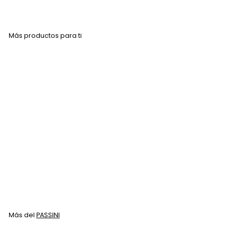
Más productos para ti
Agregar al carrito
Passini Waxy para Piel
Delicada 150gr
PASSINI
$
$ 156
00
1
5
6
Más del
PASSINI
.