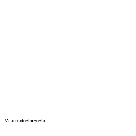
0
Agregar al carrito
0
Passini Waxy para Piel Delicada 150gr
PASSINI
$
$ 156
00
1
5
6
Visto recientemente
.
0