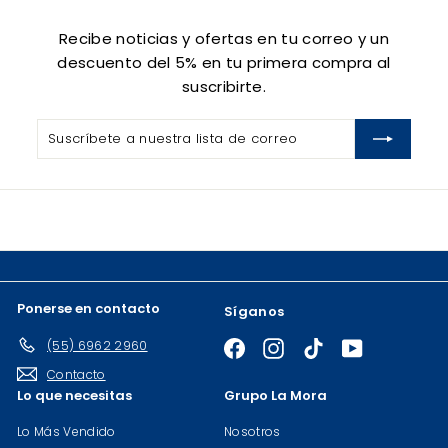
0
Recibe noticias y ofertas en tu correo y un
descuento del 5% en tu primera compra al
suscribirte.
Suscríbete
Suscribir
a
nuestra
lista
de
correo
Ponerse en contacto
Síganos
(55) 6962 2960
Facebook
Instagram
TikTok
YouTube
Contacto
Lo que necesitas
Grupo La Mora
Lo Más Vendido
Nosotros