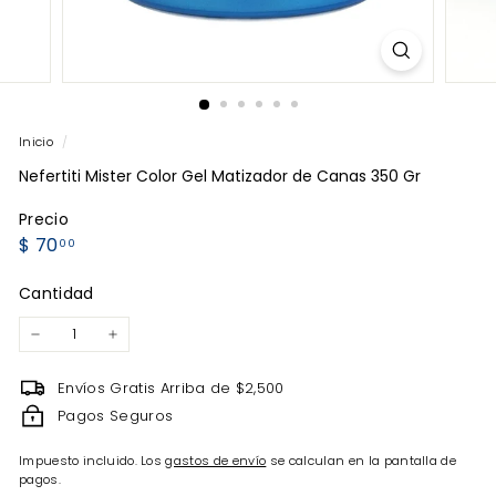
Inicio
/
Nefertiti Mister Color Gel Matizador de Canas 350 Gr
Precio
Precio
$
$ 70
00
habitual
70.00
Cantidad
−
+
Envíos Gratis Arriba de $2,500
Pagos Seguros
Impuesto incluido. Los
gastos de envío
se calculan en la pantalla de
pagos.