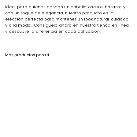
Ideal para quienes desean un cabello oscuro, brillante y
con un toque de elegancia, nuestro producto es la
elección perfecta para mantener un look natural, cuidado
y a la moda. ¡Consíguelo ahora en nuestra tienda en línea
y descubre la diferencia en cada aplicación!
Más productos para ti
AGOTADO
Nefertiti Mister Color
Gel Matizador de
Canas 350 Gr
NEFERTITI