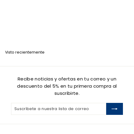
AGOTADO
Nefertiti Mister Color Gel Matizador de Canas 350 Gr
NEFERTITI
$
$ 70
00
7
0
.
Visto recientemente
0
0
Recibe noticias y ofertas en tu correo y un
descuento del 5% en tu primera compra al
suscribirte.
Suscríbete
Suscribir
a
nuestra
lista
de