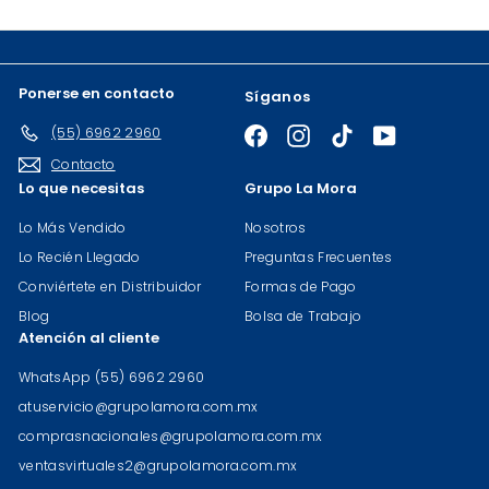
correo
Ponerse en contacto
Síganos
(55) 6962 2960
Facebook
Instagram
TikTok
YouTube
Contacto
Lo que necesitas
Grupo La Mora
Lo Más Vendido
Nosotros
Lo Recién Llegado
Preguntas Frecuentes
Conviértete en Distribuidor
Formas de Pago
Blog
Bolsa de Trabajo
Atención al cliente
WhatsApp (55) 6962 2960
atuservicio@grupolamora.com.mx
comprasnacionales@grupolamora.com.mx
ventasvirtuales2@grupolamora.com.mx