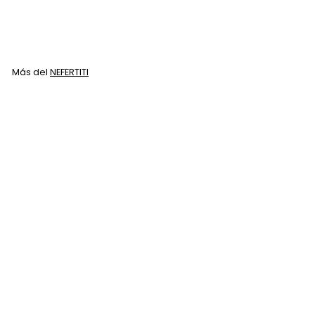
$
$ 70
00
7
0
.
Más del
NEFERTITI
0
0