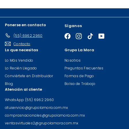
correo
Ponerse en contacto
Síganos
(55) 6962 2960
Facebook
Instagram
TikTok
YouTube
Contacto
Lo que necesitas
Grupo La Mora
Lo Más Vendido
Nosotros
Lo Recién Llegado
Preguntas Frecuentes
Conviértete en Distribuidor
Formas de Pago
Blog
Bolsa de Trabajo
Atención al cliente
WhatsApp (55) 6962 2960
atuservicio@grupolamora.com.mx
comprasnacionales@grupolamora.com.mx
ventasvirtuales2@grupolamora.com.mx