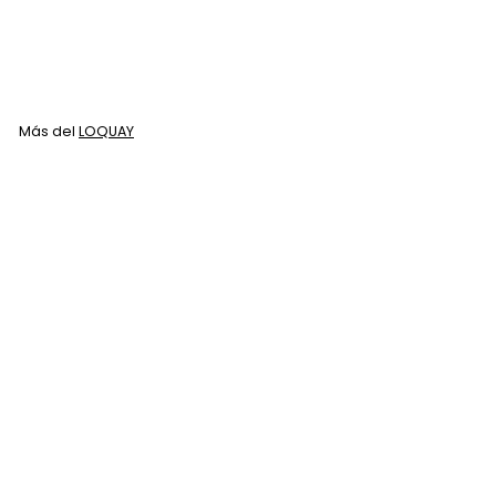
LOQUAY
$
$ 83
00
8
3
.
Más del
LOQUAY
0
0
Agregar al carrito