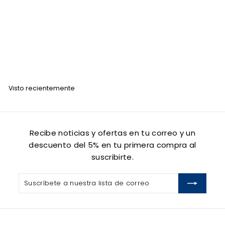
Tinte Loquay LQ9.3 Rubio Muy Claro Dorado 120 Gr
LOQUAY
$
$ 83
00
8
3
.
Visto recientemente
0
0
Recibe noticias y ofertas en tu correo y un
descuento del 5% en tu primera compra al
suscribirte.
Suscríbete
Suscribir
a
nuestra
lista
de