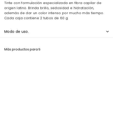
Tinte con formulación especializada en fibra capilar de
origen latino. Brinda brillo, sedosidad e hidratación,
además de dar un color intenso por mucho más tiempo.
Cada caja contiene 2 tubos de 60 g.
Modo de uso.
Más productos para ti
Agregar al carrito
Tinte Loquay LQ9.3
Rubio Muy Claro
Dorado 120 Gr