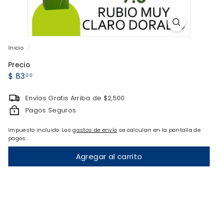
Inicio
/
Precio
Precio
$
$ 83
00
habitual
83.00
Envíos Gratis Arriba de $2,500
Pagos Seguros
Impuesto incluido. Los
gastos de envío
se calculan en la pantalla de
pagos.
Agregar al carrito