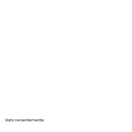
Crema Depilatoria Loquay Primer Remove 220gr
LOQUAY
$
$ 72
00
7
2
.
Visto recientemente
0
0