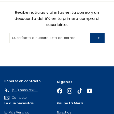
Recibe noticias y ofertas en tu correo y un
descuento del 5% en tu primera compra al
suscribirte.
Suscríbete
Suscribir
a
nuestra
lista
de
correo
Ponerse en contacto
Síganos
(55) 6962 2960
Facebook
Instagram
TikTok
YouTube
Contacto
Lo que necesitas
Grupo La Mora
Lo Más Vendido
Nosotros