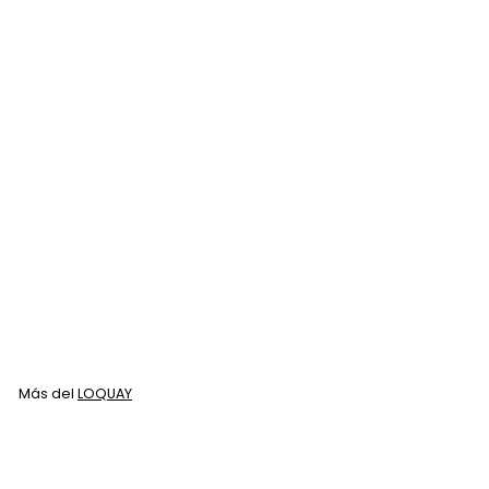
Agregar al carrito
Crema Depilatoria
Loquay Primer
Remove 220gr
LOQUAY
$
$ 72
00
7
2
.
Más del
LOQUAY
0
0
Agregar al carrito