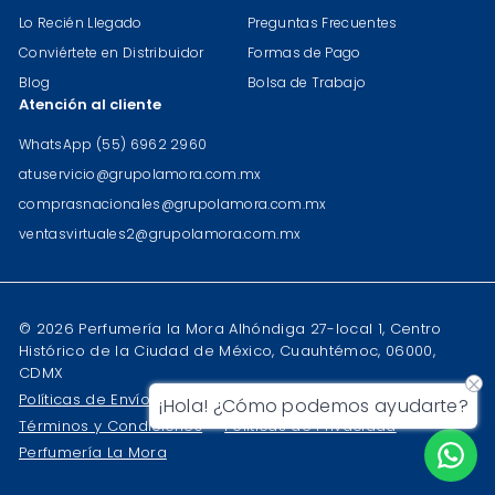
Lo Recién Llegado
Preguntas Frecuentes
Conviértete en Distribuidor
Formas de Pago
Blog
Bolsa de Trabajo
Atención al cliente
WhatsApp (55) 6962 2960
atuservicio@grupolamora.com.mx
comprasnacionales@grupolamora.com.mx
ventasvirtuales2@grupolamora.com.mx
© 2026 Perfumería la Mora Alhóndiga 27-local 1, Centro
Histórico de la Ciudad de México, Cuauhtémoc, 06000,
CDMX
Políticas de Envíos
Políticas de Devoluciones
¡Hola! ¿Cómo podemos ayudarte?
Términos y Condiciones
Políticas de Privacidad
Perfumería La Mora