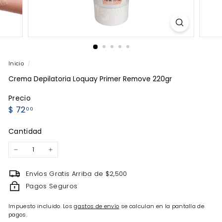
Inicio
/
Crema Depilatoria Loquay Primer Remove 220gr
Precio
Precio
$
$ 72
00
habitual
72.00
Cantidad
−
+
Envíos Gratis Arriba de $2,500
Pagos Seguros
Impuesto incluido. Los
gastos de envío
se calculan en la pantalla de
pagos.