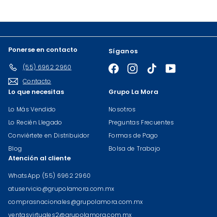
de
correo
Ponerse en contacto
Síganos
(55) 6962 2960
Facebook
Instagram
TikTok
YouTube
Contacto
Lo que necesitas
Grupo La Mora
Lo Más Vendido
Nosotros
Lo Recién Llegado
Preguntas Frecuentes
Conviértete en Distribuidor
Formas de Pago
Blog
Bolsa de Trabajo
Atención al cliente
WhatsApp (55) 6962 2960
atuservicio@grupolamora.com.mx
comprasnacionales@grupolamora.com.mx
ventasvirtuales2@grupolamora.com.mx