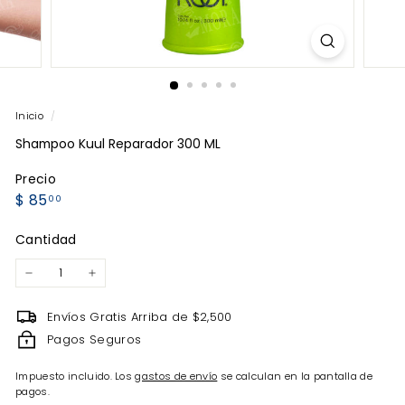
Inicio
/
Shampoo Kuul Reparador 300 ML
Precio
Precio
$
$ 85
00
habitual
85.00
Cantidad
−
+
Envíos Gratis Arriba de $2,500
Pagos Seguros
Impuesto incluido. Los
gastos de envío
se calculan en la pantalla de
pagos.