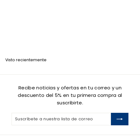
Shampoo Kuul Reparador 300 ML
KUUL
$
$ 85
00
8
5
.
Visto recientemente
0
0
Recibe noticias y ofertas en tu correo y un
descuento del 5% en tu primera compra al
suscribirte.
Suscríbete
Suscribir
a
nuestra
lista