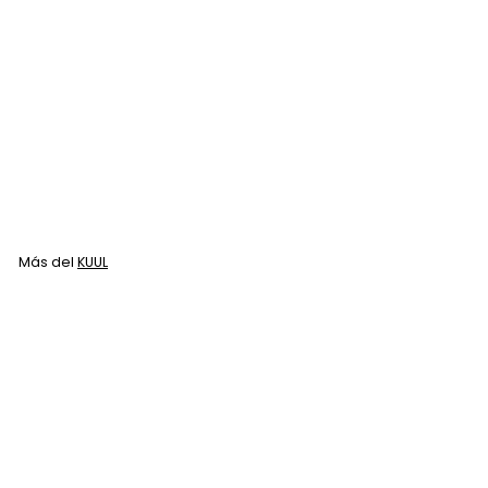
Shampoo Kuul
Reparador 300 ML
KUUL
$
$ 85
00
8
5
.
Más del
KUUL
0
0
Agregar al carrito