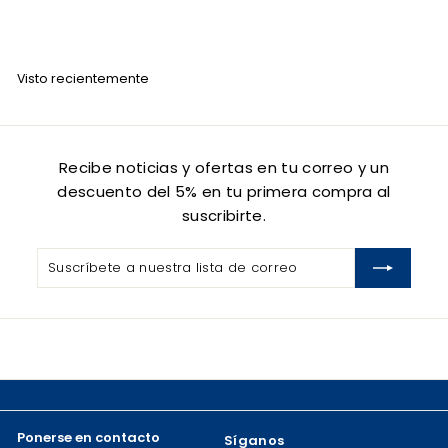
7
0
.
Visto recientemente
0
0
Recibe noticias y ofertas en tu correo y un
descuento del 5% en tu primera compra al
suscribirte.
Suscríbete
Suscribir
a
nuestra
lista
de
correo
Ponerse en contacto
Síganos