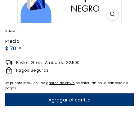
Inicio
/
Precio
Precio
$
$ 70
00
habitual
70.00
Envíos Gratis Arriba de $2,500
Pagos Seguros
Impuesto incluido. Los
gastos de envío
se calculan en la pantalla de
pagos.
Agregar al carrito