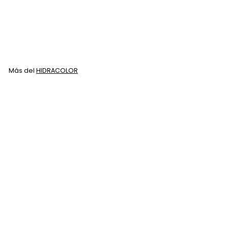
Negro 90 ML
HIDRACOLOR
$
$ 70
00
7
0
.
Más del
HIDRACOLOR
0
0
Agregar al carrito
Tinte Hidracolor H1 Negro 90 ML
HIDRACOLOR
$
$ 70
00