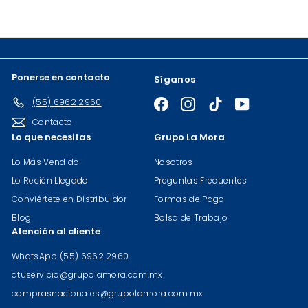
de
correo
Ponerse en contacto
Síganos
(55) 6962 2960
Facebook
Instagram
TikTok
YouTube
Contacto
Lo que necesitas
Grupo La Mora
Lo Más Vendido
Nosotros
Lo Recién Llegado
Preguntas Frecuentes
Conviértete en Distribuidor
Formas de Pago
Blog
Bolsa de Trabajo
Atención al cliente
WhatsApp (55) 6962 2960
atuservicio@grupolamora.com.mx
comprasnacionales@grupolamora.com.mx