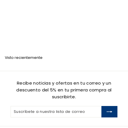
Gabri Polvo Voluminizador Azul de Estilizado Matte 21
gr
GABRI
$
$ 150
00
1
5
0
Visto recientemente
.
0
0
Recibe noticias y ofertas en tu correo y un
descuento del 5% en tu primera compra al
suscribirte.
Suscríbete
Suscribir
a
nuestra
lista