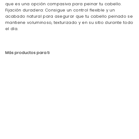
que es una opción compasiva para peinar tu cabello.
Fijación duradera: Consigue un control flexible y un
acabado natural para asegurar que tu cabello peinado se
mantiene voluminoso, texturizado y en su sitio durante todo
el día.
Más productos para ti
Agregar al carrito
Gabri Polvo
Voluminizador Azul de
Estilizado Matte 21 gr
GABRI