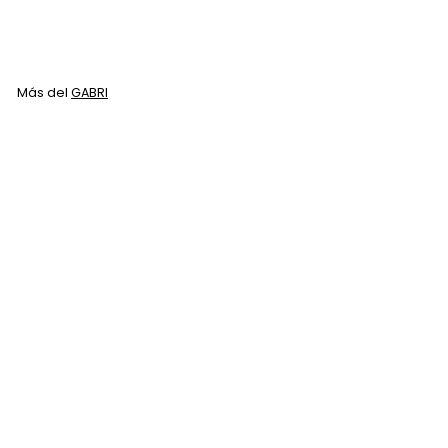
$
$ 150
00
1
5
0
Más del
GABRI
.
0
Agregar al carrito
0