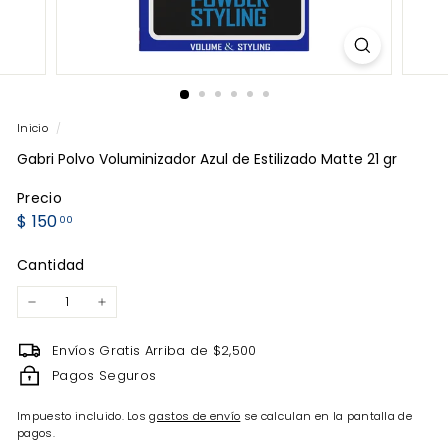
Inicio
/
Gabri Polvo Voluminizador Azul de Estilizado Matte 21 gr
Precio
Precio
$
$ 150
00
habitual
150.00
Cantidad
−
+
Envíos Gratis Arriba de $2,500
Pagos Seguros
Impuesto incluido. Los
gastos de envío
se calculan en la pantalla de
pagos.