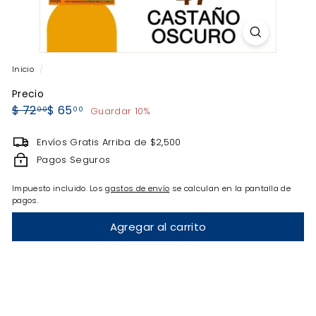
Inicio
/
Precio
Precio
Precio
$
$
$ 72
$ 65
Guardar 10%
00
00
habitual
de
72.00
65.00
Envíos Gratis Arriba de $2,500
oferta
Pagos Seguros
Impuesto incluido. Los
gastos de envío
se calculan en la pantalla de
pagos.
Agregar al carrito