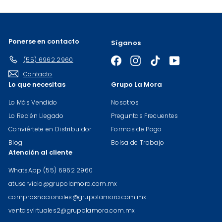
correo
Ponerse en contacto
Síganos
(55) 6962 2960
Facebook
Instagram
TikTok
YouTube
Contacto
Lo que necesitas
Grupo La Mora
Lo Más Vendido
Nosotros
Lo Recién Llegado
Preguntas Frecuentes
Conviértete en Distribuidor
Formas de Pago
Blog
Bolsa de Trabajo
Atención al cliente
WhatsApp (55) 6962 2960
atuservicio@grupolamora.com.mx
comprasnacionales@grupolamora.com.mx
ventasvirtuales2@grupolamora.com.mx