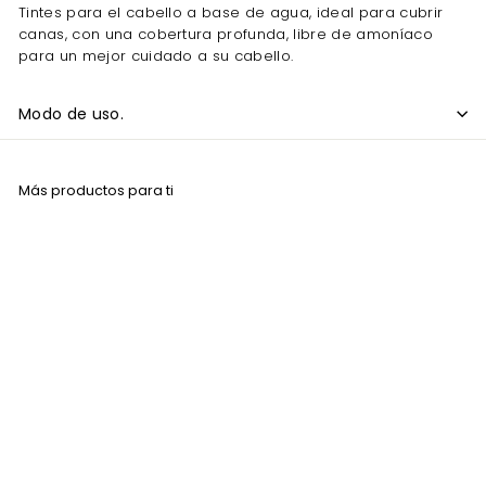
Tintes para el cabello a base de agua, ideal para cubrir
canas, con una cobertura profunda, libre de amoníaco
para un mejor cuidado a su cabello.
Modo de uso.
Más productos para ti
Agregar al carrito
VENTA
Tinte para Cabello
Bigen 47 Castaño
Oscuro 6 Gr
BIGEN