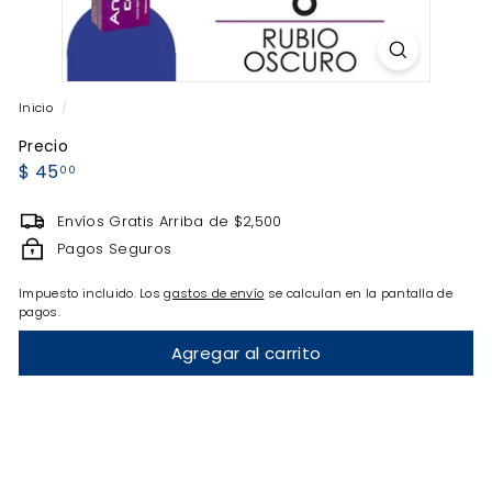
Inicio
/
Precio
Precio
$
$ 45
00
habitual
45.00
Envíos Gratis Arriba de $2,500
Pagos Seguros
Impuesto incluido. Los
gastos de envío
se calculan en la pantalla de
pagos.
Agregar al carrito