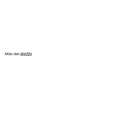
Tinte para Cabello
Anven A6 Rubio
Oscuro 90gr
ANVEN
$
$ 45
00
4
5
.
Más del
ANVEN
0
0
Agregar al carrito