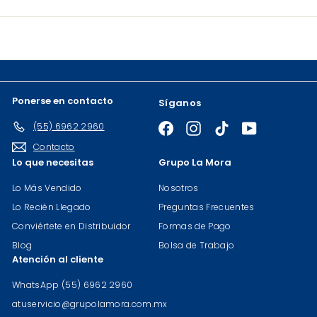
nuestra
lista
de
correo
Ponerse en contacto
Síganos
(55) 6962 2960
Facebook
Instagram
TikTok
YouTube
Contacto
Lo que necesitas
Grupo La Mora
Lo Más Vendido
Nosotros
Lo Recién Llegado
Preguntas Frecuentes
Conviértete en Distribuidor
Formas de Pago
Blog
Bolsa de Trabajo
Atención al cliente
WhatsApp (55) 6962 2960
atuservicio@grupolamora.com.mx