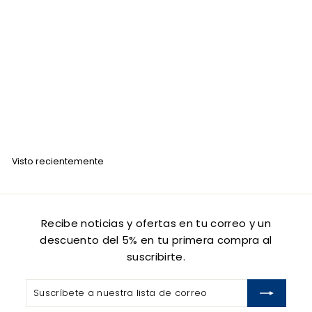
Tinte para Cabello Anven A6 Rubio Oscuro 90gr
ANVEN
$
$ 45
00
4
5
.
Visto recientemente
0
0
Recibe noticias y ofertas en tu correo y un
descuento del 5% en tu primera compra al
suscribirte.
Suscríbete
Suscribir
a