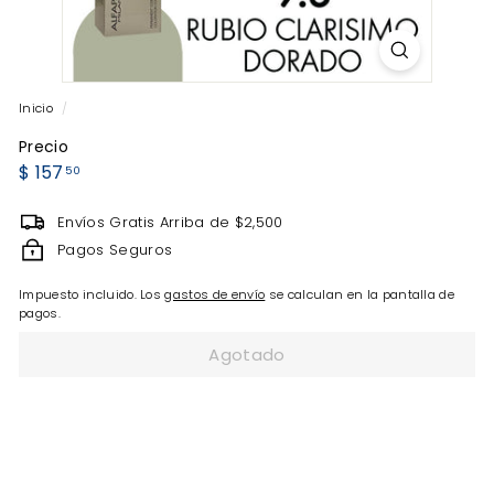
Inicio
/
Precio
Precio
$
$ 157
50
habitual
157.50
Envíos Gratis Arriba de $2,500
Pagos Seguros
Impuesto incluido. Los
gastos de envío
se calculan en la pantalla de
pagos.
Agotado