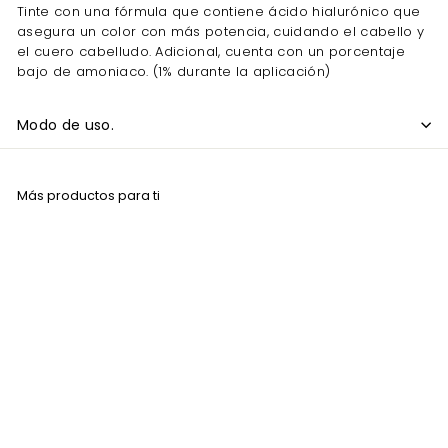
Tinte con una fórmula que contiene ácido hialurónico que
asegura un color con más potencia, cuidando el cabello y
el cuero cabelludo. Adicional, cuenta con un porcentaje
bajo de amoniaco. (1% durante la aplicación)
Modo de uso.
Más productos para ti
AGOTADO
Tinte Para Cabello
Alfaparf 9.3 Rubio
Clarisimo Dorado