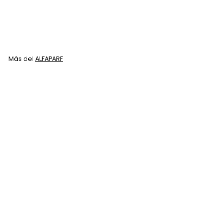
ALFAPARF
$
$ 157
50
1
5
7
Más del
ALFAPARF
.
5
0