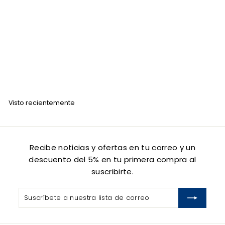
AGOTADO
Tinte Para Cabello Alfaparf 9.3 Rubio Clarisimo Dorado
ALFAPARF
$
$ 157
50
1
5
7
Visto recientemente
.
5
0
Recibe noticias y ofertas en tu correo y un
descuento del 5% en tu primera compra al
suscribirte.
Suscríbete
Suscribir
a
nuestra