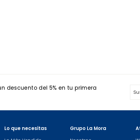
io Medio Cenizo 90 Ml
 un descuento del 5% en tu primera
Sus
Susc
a
nue
list
de
cor
Lo que necesitas
Grupo La Mora
A