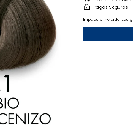
a
Pagos Seguros
Impuesto incluido. Los
g