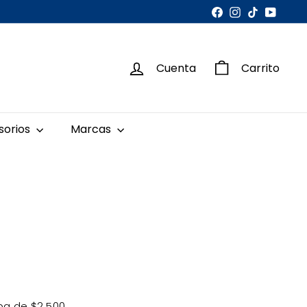
Facebook
Instagram
TikTok
YouTu
Cuenta
Carrito
sorios
Marcas
iba de $2,500