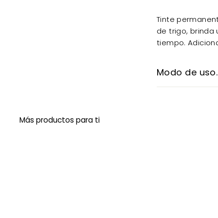
Tinte permanent
de trigo, brinda
tiempo. Adiciona
Modo de uso.
Más productos para ti
C
o
m
A
p
g
r
r
a
e
r
g
á