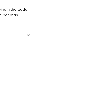
ína hidrolizada
re por más