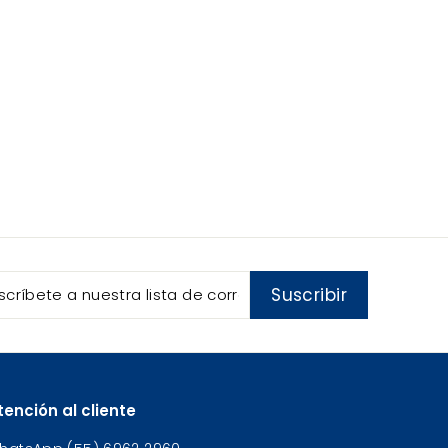
críbete
ribir
Suscribir
stra
a
reo
tención al cliente