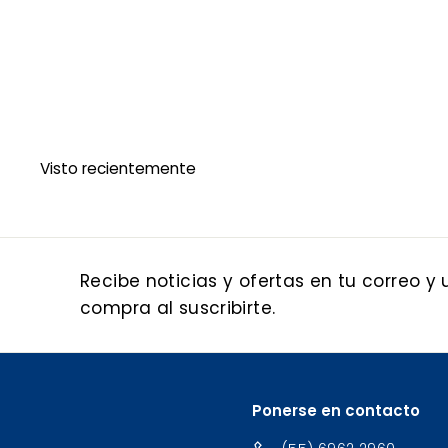
Tinte Para El Cabello Alfaparf Color Amore Ca7.1 Rub
ALFAPARF
$
$ 50
00
5
0
.
0
Visto recientemente
0
Recibe noticias y ofertas en tu correo y
compra al suscribirte.
Ponerse en contacto